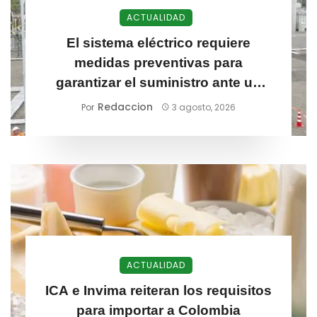
ACTUALIDAD
El sistema eléctrico requiere
medidas preventivas para
garantizar el suministro ante un
posible fenómeno de El Niño
Redaccion
Por
3 agosto, 2026
ACTUALIDAD
ICA e Invima reiteran los requisitos
para importar a Colombia