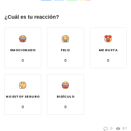
¿Cuál es tu reacción?
EMOCIONADO
FELIZ
ME GUSTA
0
0
0
NO ESTOY SEGURO
RIDÍCULO
0
0
0
87