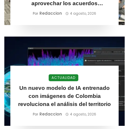
aprovechar los acuerdos
comerciales de Colombia
Redaccion
Por
4 agosto, 2026
ACTUALIDAD
Un nuevo modelo de IA entrenado
con imágenes de Colombia
revoluciona el análisis del territorio
Redaccion
Por
4 agosto, 2026