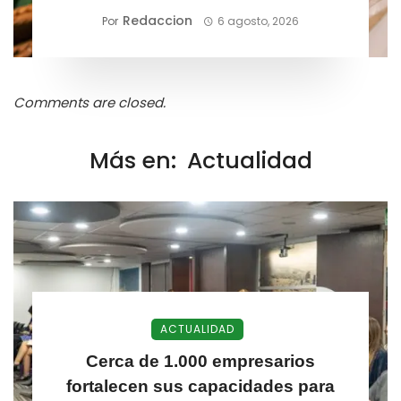
competitividad exportadora
Redaccion
Por
6 agosto, 2026
Comments are closed.
Más en:
Actualidad
ACTUALIDAD
Cerca de 1.000 empresarios
fortalecen sus capacidades para