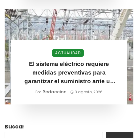
ACTUALIDAD
El sistema eléctrico requiere
medidas preventivas para
garantizar el suministro ante un
posible fenómeno de El Niño
Redaccion
Por
3 agosto, 2026
Buscar