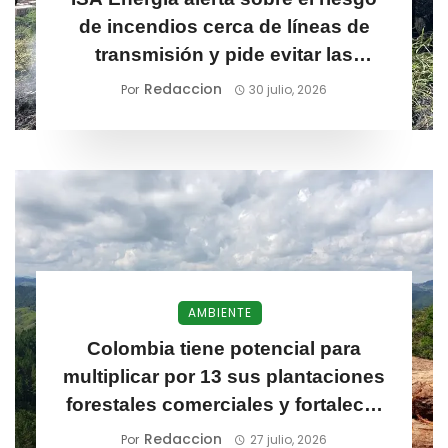
de incendios cerca de líneas de
transmisión y pide evitar las
quemas
Redaccion
Por
30 julio, 2026
AMBIENTE
Colombia tiene potencial para
multiplicar por 13 sus plantaciones
forestales comerciales y fortalecer
una economía más sostenible
Redaccion
Por
27 julio, 2026