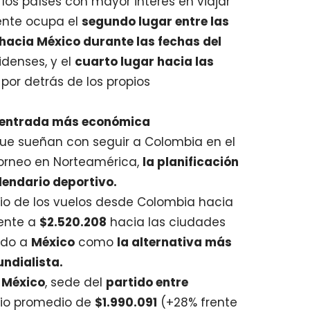
los países con mayor interés en viajar
ente ocupa el
segundo lugar entre las
acia México durante las fechas del
idenses, y el
cuarto lugar hacia las
,
por detrás de los propios
e entrada más económica
e sueñan con seguir a Colombia en el
 torneo en Norteamérica,
la planificación
alendario deportivo.
dio de los vuelos desde Colombia hacia
rente a
$2.520.208
hacia las ciudades
ndo a
México
como
la alternativa más
ndialista.
 México
, sede del
partido entre
ecio promedio de
$1.990.091
(+28% frente