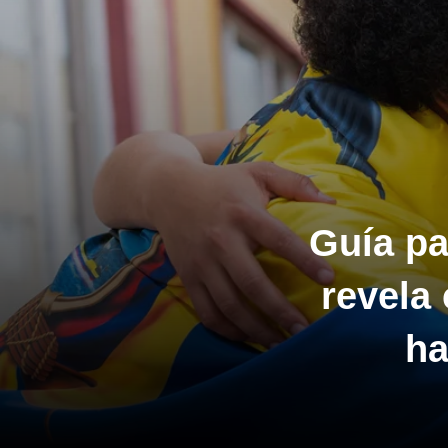
Guía pa
revela 
ha