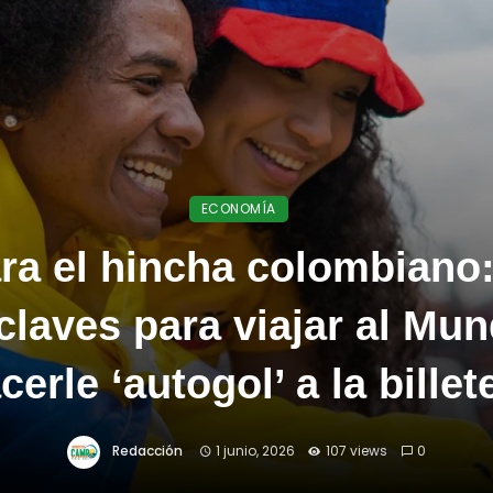
ECONOMÍA
ra el hincha colombian
claves para viajar al Mun
cerle ‘autogol’ a la billet
Redacción
1 junio, 2026
107 views
0