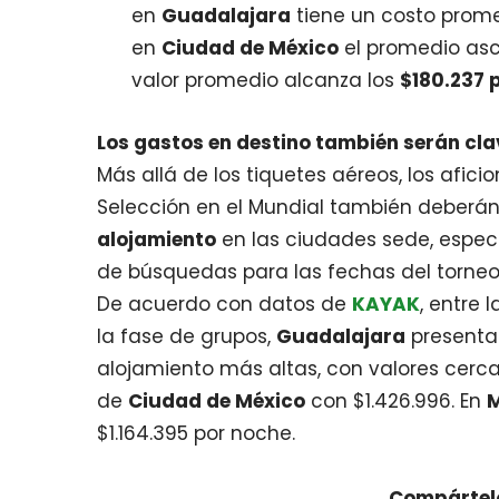
en
Guadalajara
tiene un costo prom
en
Ciudad de México
el promedio as
valor promedio alcanza los
$180.237 
Los gastos en destino también serán clav
Más allá de los tiquetes aéreos, los afic
Selección en el Mundial también deberán
alojamiento
en las ciudades sede, espec
de búsquedas para las fechas del torneo
De acuerdo con datos de
KAYAK
, entre
la fase de grupos,
Guadalajara
presenta
alojamiento más altas, con valores cerca
de
Ciudad de México
con $1.426.996. En
M
$1.164.395 por noche.
Compártelo