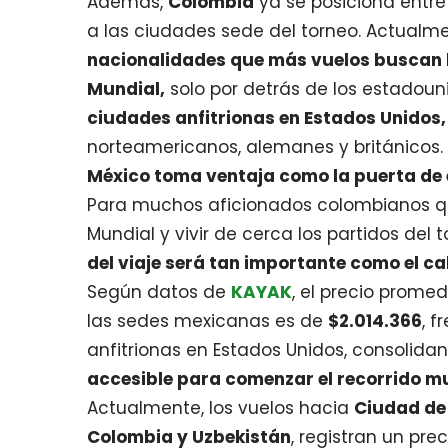
Además,
Colombia
ya se posiciona entre 
a las ciudades sede del torneo. Actualm
nacionalidades que más vuelos buscan h
Mundial,
solo por detrás de los estadoun
ciudades anfitrionas en Estados Unidos
norteamericanos, alemanes y británicos.
México toma ventaja como la puerta d
Para muchos aficionados colombianos qu
Mundial y vivir de cerca los partidos del
del viaje será tan importante como el c
Según datos de
KAYAK
, el precio prome
las sedes mexicanas es de
$2.014.366
, f
anfitrionas en Estados Unidos, consolida
accesible para comenzar el recorrido mu
Actualmente, los vuelos hacia
Ciudad de
Colombia y Uzbekistán
, registran un pr