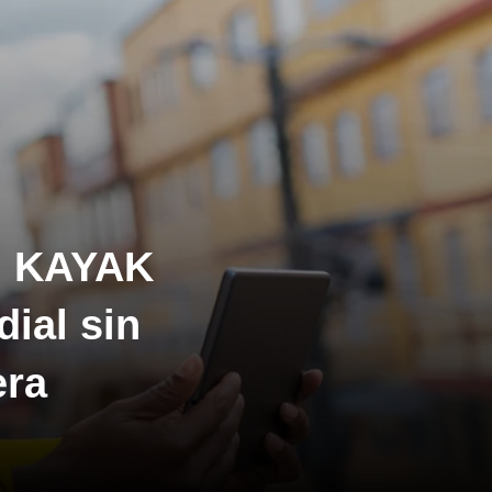
o: KAYAK
dial sin
era