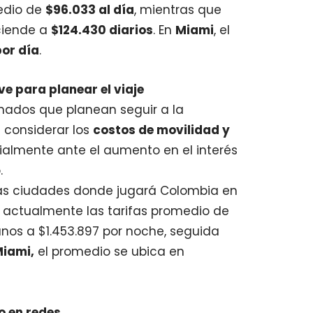
edio de
$96.033 al día
, mientras que
ciende a
$124.430 diarios
. En
Miami
, el
por día
.
e para planear el viaje
ionados que planean seguir a la
 considerar los
costos de movilidad y
ialmente ante el aumento en el interés
.
 las ciudades donde jugará Colombia en
 actualmente las tarifas promedio de
nos a $1.453.897 por noche, seguida
iami,
el promedio se ubica en
 en redes