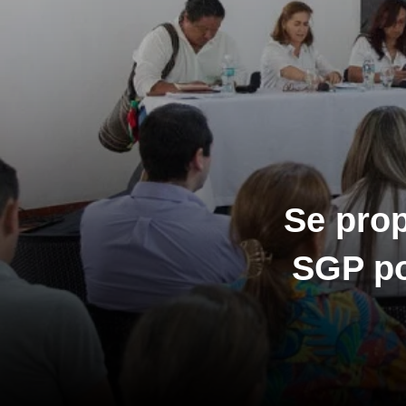
Se prop
SGP po