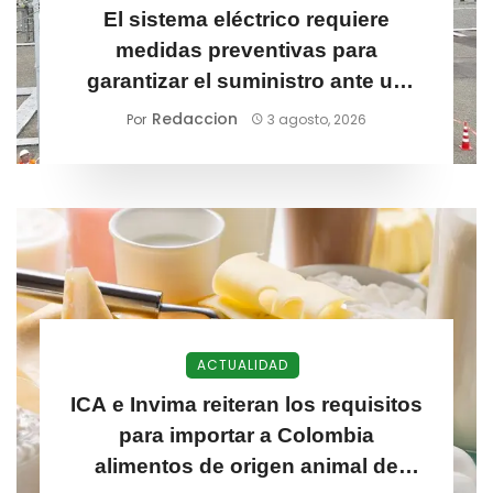
El sistema eléctrico requiere
medidas preventivas para
garantizar el suministro ante un
posible fenómeno de El Niño
Redaccion
Por
3 agosto, 2026
ACTUALIDAD
ICA e Invima reiteran los requisitos
para importar a Colombia
alimentos de origen animal de