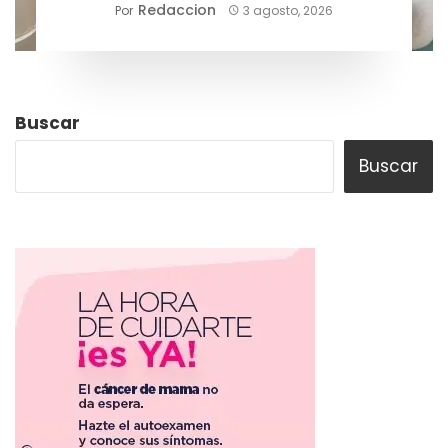
mayor riesgo sanitario
Redaccion
Por
3 agosto, 2026
Buscar
Buscar