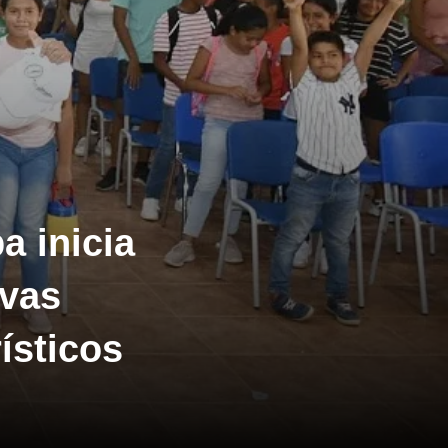
a inicia
evas
ísticos