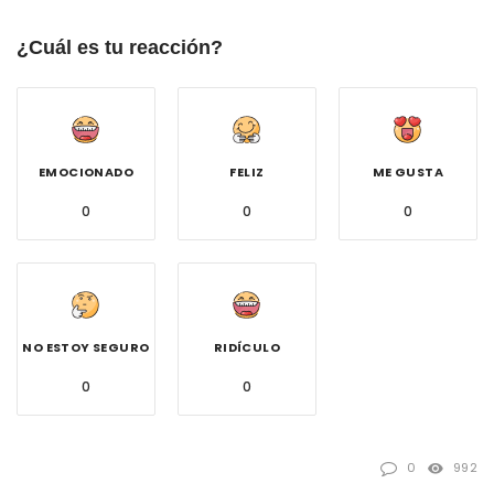
¿Cuál es tu reacción?
EMOCIONADO
FELIZ
ME GUSTA
0
0
0
NO ESTOY SEGURO
RIDÍCULO
0
0
0
992