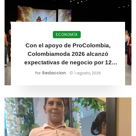
ECONOMÍA
Con el apoyo de ProColombia,
Colombiamoda 2026 alcanzó
expectativas de negocio por 12
millones de dólares para el sector
Redaccion
Por
1 agosto, 2026