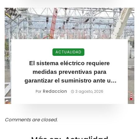
ACTUALIDAD
El sistema eléctrico requiere
medidas preventivas para
garantizar el suministro ante un
posible fenómeno de El Niño
Redaccion
Por
3 agosto, 2026
Comments are closed.