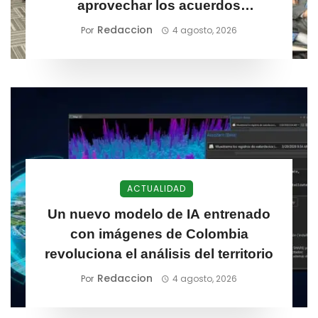
aprovechar los acuerdos
comerciales de Colombia
Redaccion
Por
4 agosto, 2026
ACTUALIDAD
Un nuevo modelo de IA entrenado
con imágenes de Colombia
revoluciona el análisis del territorio
Redaccion
Por
4 agosto, 2026