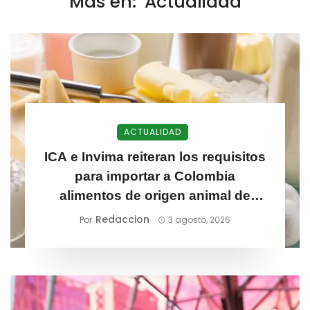
Más en:
Actualidad
ACTUALIDAD
ICA e Invima reiteran los requisitos
para importar a Colombia
alimentos de origen animal de
mayor riesgo sanitario
Redaccion
Por
3 agosto, 2026