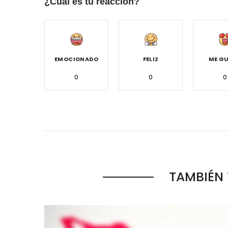
¿Cuál es tu reacción?
EMOCIONADO
FELIZ
ME G
0
0
0
TAMBIÉN 