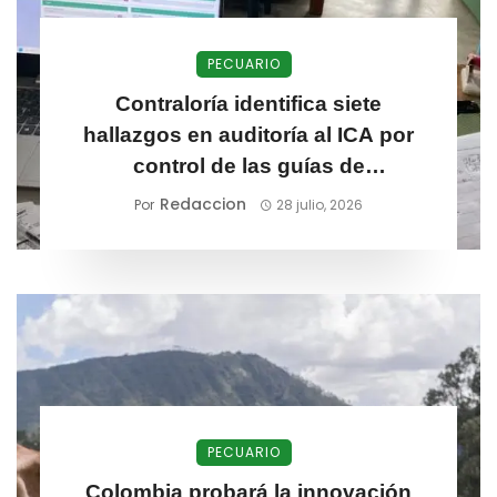
PECUARIO
Contraloría identifica siete
hallazgos en auditoría al ICA por
control de las guías de
movilización animal
Redaccion
Por
28 julio, 2026
PECUARIO
Colombia probará la innovación