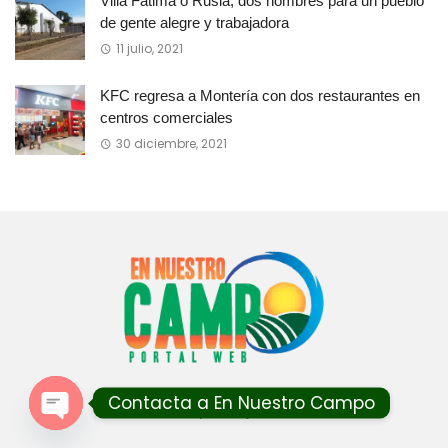
Villa Fátima o Rusia, dos nombres para un pueblo
de gente alegre y trabajadora
11 julio, 2021
KFC regresa a Montería con dos restaurantes en
centros comerciales
30 diciembre, 2021
Contacta a En Nuestro Campo
By
BKNinja
Open