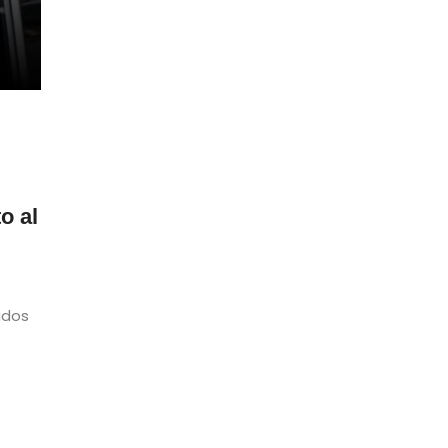
o al
ados