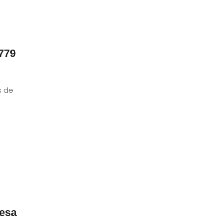
$779
s de
iesa