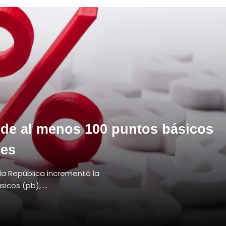
 de al menos 100 puntos básicos
nes
 la República incrementó la
cos (pb), ...