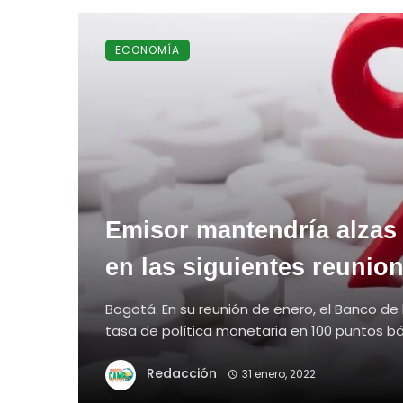
ECONOMÍA
Emisor mantendría alzas
en las siguientes reunio
Bogotá. En su reunión de enero, el Banco de
tasa de política monetaria en 100 puntos bási
Redacción
31 enero, 2022